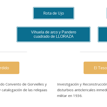
Rota de Ujo
Vihuela de arco y Pandero
cuadrado de LLORAZA
rdido
El Teso
ido Convento de Gorvielles y
Investigación y Reconstrucció
 catalogación de las reliquias
disturbios anticlericales inme
militar en 1936.