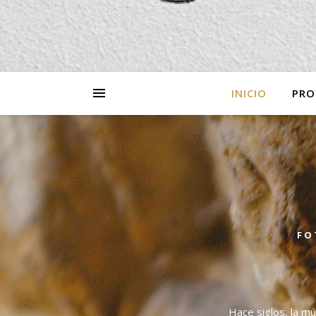
INICIO
PRO
FO
Hace siglos, la mú