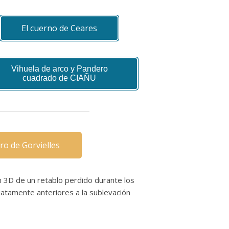
El cuerno de Ceares
Vihuela de arco y Pandero
cuadrado de CIAÑU
ro de Gorvielles
n 3D de un retablo perdido durante los
diatamente anteriores a la sublevación