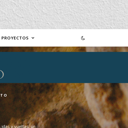
PROYECTOS
CTO
 idas y vueltas, un